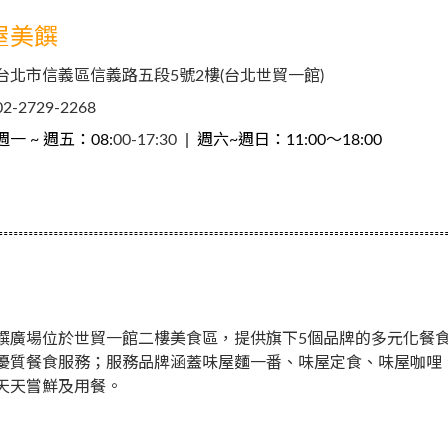
屋美饌
台北市信義區信義路五段5號2樓(台北世貿一館)
02-2729-2268
週一 ~ 週五：
08:
00-17:30
| 週六~週日：11:00～18:00
饌廣場位於世貿一館二樓美食區，提供旗下5個品牌的多元化餐
優質餐食服務；服務品牌涵蓋味屋麵一番、味屋定食、味屋咖哩
天天嘗鮮及用餐。