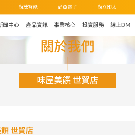
尚茂智能
尚亞電子
尚立印太
新聞中心
產品資訊
事業核心
投資服務
線上DM
關於我們
味屋美饌 世貿店
饌 世貿店