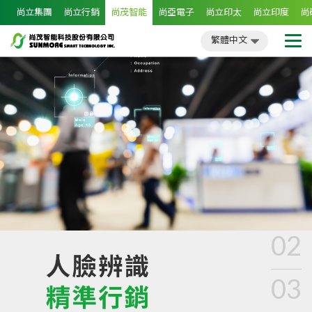
尚立集團
尚立行銷
尚茂智能
尚亞電子
尚立印太
尚立印度
尚
繁體中文
簡體中文
English
日文
繁體中文
02
03