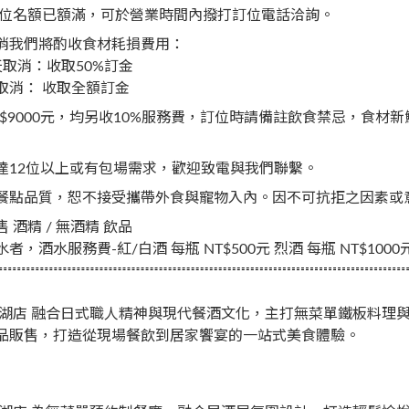
訂位名額已額滿，可於營業時間內撥打訂位電話洽詢。
消我們將酌收食材耗損費用：
天取消：收取50%訂金
取消： 收取全額訂金
T$9000元，均另收10%服務費，訂位時請備註飲食禁忌，食
達12位以上或有包場需求，歡迎致電與我們聯繫。
餐點品質，恕不接受攜帶外食與寵物入內。因不可抗拒之因素或
 酒精 / 無酒精 飲品
者，酒水服務費-紅/白酒 每瓶 NT$500元 烈酒 每瓶 NT$1000
西湖店 融合日式職人精神與現代餐酒文化，主打無菜單鐵板料理
品販售，打造從現場餐飲到居家饗宴的一站式美食體驗。