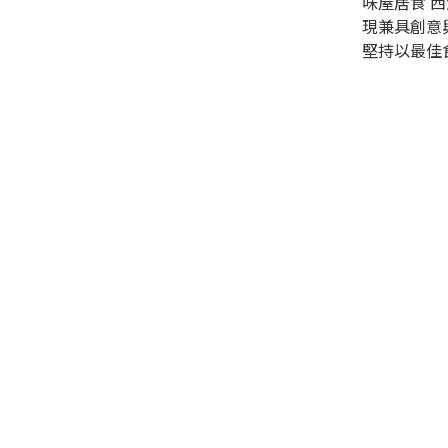
味屋居食 
現兼具創意
堅持以最佳