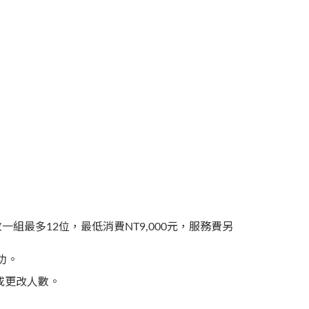
一組最多12位，最低消費NT9,000元，服務費另
功。
或更改人數。