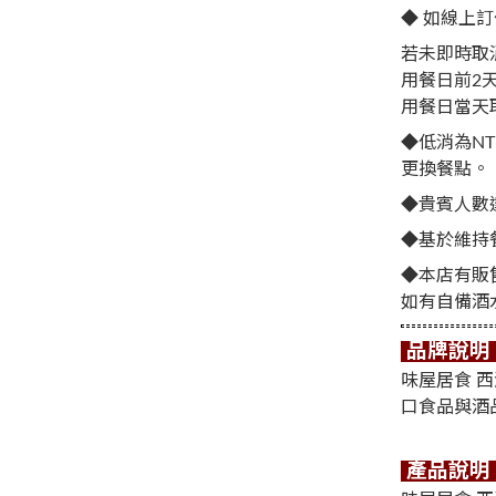
◆ 如線上
若未即時取
用餐日前2
用餐日當天
◆低消為N
更換餐點。
◆貴賓人數
◆基於維持
◆本店有販售
如有自備酒水
品牌說明
味屋居食 
口食品與酒
產品說明