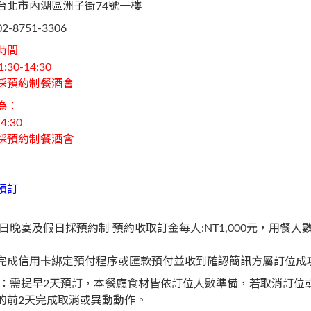
台北市內湖區洲子街74號一樓
02-8751-3306
時間
30-14:30
採預約制餐酒會
為：
4:30
採預約制餐酒會
預訂
】
日晚宴及假日採預約制 預約收取訂金每人:NT1,000元，用餐人數
完成信用卡綁定預付程序或匯款預付並收到確認簡訊方屬訂位成
約：需提早2天預訂，本餐廳食材皆依訂位人數準備，若取消訂位
的前2天完成取消或異動動作。