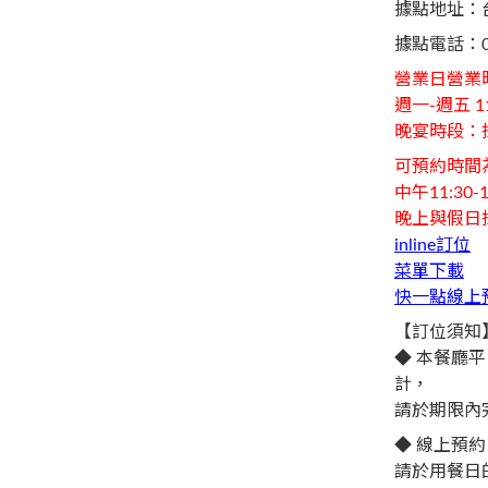
據點地址：
據點電話：
營業日營業
週一-週五 11:
晚宴時段：
可預約時間
中午11:30-1
晚上與假日
inline訂位
菜單下載
快一點線上
【訂位須知
◆ 本餐廳平
計，
請於期限內
◆ 線上預
請於用餐日