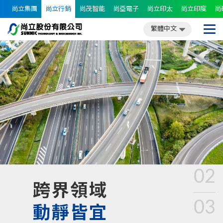
尚立集團
尚立行銷
尚茂智能
尚亞電子
尚立印太
尚立印度
尚
繁體中文
簡體中文
English
日文
繁體中文
02
03