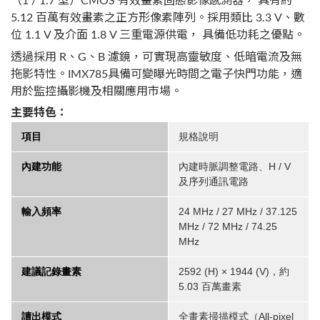
（1 / 1.7 型）CMOS 有效畫素固態影像感測器， 具有約
5.12 百萬有效畫素之正方形像素陣列。採用類比 3.3 V、數
位 1.1 V 及介面 1.8 V 三重電源供電， 具備低功耗之優點。
透過採用 R、G、B 濾鏡，可實現高靈敏度、低暗電流及無
拖影特性。IMX785具備可變曝光時間之電子快門功能，適
用於監控攝影機及相關應用市場。
主要特色：
項目
規格說明
內建功能
內建時脈調整電路、H / V
及序列通訊電路
輸入頻率
24 MHz / 27 MHz / 37.125
MHz / 72 MHz / 74.25
MHz
建議記錄畫素
2592 (H) × 1944 (V)，約
5.03 百萬畫素
讀出模式
全畫素掃描模式（All-pixel