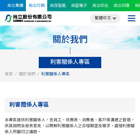
尚立集團
尚立行銷
尚茂智能
尚亞電子
尚立印太
尚立印度
尚
繁體中文
簡體中文
English
日文
繁體中文
關於我們
利害關係人專區
首頁
關於我們
利害關係人專區
利害關係人專區
本專區提供利害關係人，含員工、供應商、消費者、客戶等溝通之管道，
供其詢問及發表意見，以瞭解利害關係人之合理期望及需求，處理利害關
係人所關切之議題。