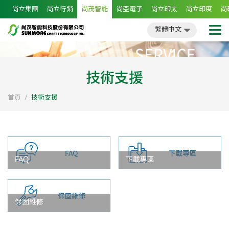
尚立集團
尚立行銷
尚茂智能
尚亞電子
尚立印太
尚立印度
尚
繁體中文
簡體中文
English
日文
繁體中文
技術支援
首頁
技術支援
FAQ
下載專區
保固維修