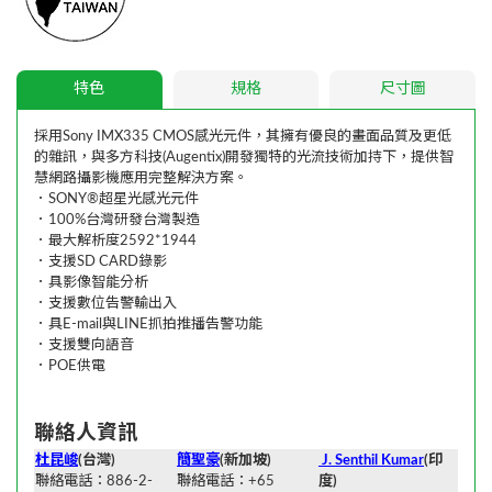
特色
規格
尺寸圖
採用Sony IMX335 CMOS感光元件，其擁有優良的畫面品質及更低
的雜訊，與多方科技(Augentix)開發獨特的光流技術加持下，提供智
慧網路攝影機應用完整解決方案。
．SONY®超星光感光元件
．100%台灣研發台灣製造
．最大解析度2592*1944
．支援SD CARD錄影
．具影像智能分析
．支援數位告警輸出入
．具E-mail與LINE抓拍推播告警功能
．支援雙向語音
．POE供電
聯絡人資訊
杜昆峻
(台灣)
簡聖豪
(新加坡)
J. Senthil Kumar
(印
聯絡電話：886-2-
聯絡電話：+65
度)