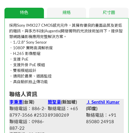
特色
規格
尺寸圖
採用Sony IMX327 CMOS感光元件，其擁有優良的畫面品質及更低
的雜訊，與多方科技(Augentix)開發獨特的光流技術加持下，提供智
慧網路攝影機應用完整解決方案。
．1./2.8" Sony Sensor
．1080P 實時高清解析度
．H.265 影像壓縮
．支援 PoE
．支援外掛 PoE 模組
．雙板模組設計
．適用於農業、道路監控
．具自動抓拍上傳功能
聯絡人資訊
李秉憲
(台灣)
簡聖豪
(新加坡)
J. Senthil Kumar
聯絡電話：886-2-
聯絡電話：+65
(印度)
8797-3566 #2533
89380269
聯絡電話：+91
聯絡電話：0986-
85080 24918
887-22