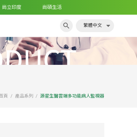
尚立印度
尚碩生活
繁體中文
簡體中文
English
日文
繁體中文
首頁
產品系列
源星生醫雲端多功能病人監視器