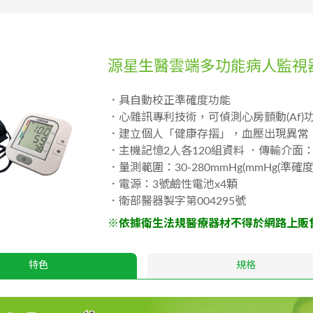
源星生醫雲端多功能病人監視
．具自動校正準確度功能
．心雜訊專利技術，可偵測心房顫動(Af)
．建立個人「健康存摺」，血壓出現異常
．主機記憶2人各120組資料 ．傳輸介面
．量測範圍：30-280mmHg(mmHg(準確度
．電源：3號鹼性電池x4顆
．衛部醫器製字第004295號
※依據衛生法規醫療器材不得於網路上販售
特色
規格