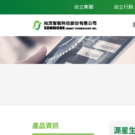
尚立集團
尚立行銷
產品資訊
源星