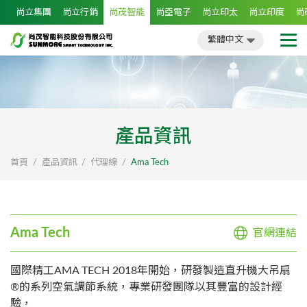
尚立集團
尚立行銷
尚茂智能
尚亞電子
尚立印太
尚立印度
尚
繁體中文
簡體中文
English
日文
繁體中文
產品資訊
首頁
產品資訊
代理線
Ama Tech
Ama Tech
官網連結
國際精工AMA TECH 2018年開始，研發製造直升機大吊扇
®的系列空氣調節系統，專業研發團隊以其豐富的設計經
驗，