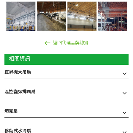
返回代理品牌總覽
相關資訊
直昇機大吊扇
AH系統
AE系統
溫控變頻排風扇
AEX-1460
坦克扇
AETM-2000
AETM-1500
移動式水冷扇