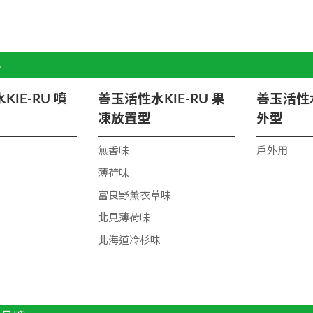
訊
IE-RU 噴
善玉活性水KIE-RU 果
善玉活性水
凍放置型
外型
無香味
戶外用
薄荷味
富良野薰衣草味
北見薄荷味
北海道冷杉味