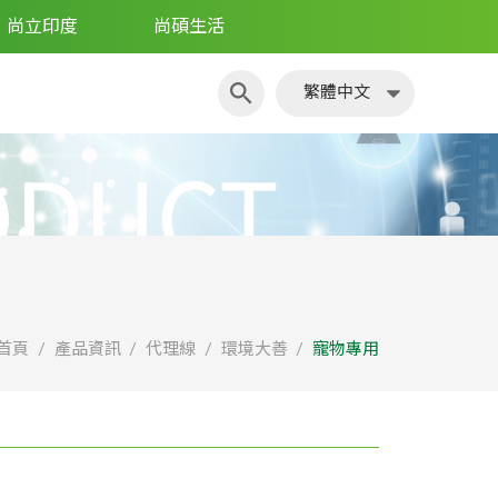
尚立印度
尚碩生活
繁體中文
簡體中文
English
日文
繁體中文
首頁
產品資訊
代理線
環境大善
寵物專用