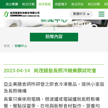
尚立集團
尚立行銷
尚茂智能
尚亞電子
尚立印太
尚立印度
尚
繁體中文
簡體中文
English
日文
繁體中文
新聞中心
新聞內容
首頁
新聞中心
2023-04-14 尚茂銀髮長照冷鏈美饌試吃會
亞企美膳食研所研發之即食冷凍餐品，提供小家庭
及長照機構
長輩只需使用電鍋、微波爐或電磁爐就能輕鬆備
餐，餐點採當季、在地與新鮮食材製作，營養均