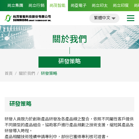
尚立集團
尚立行銷
尚茂智能
尚亞電子
尚立印太
尚立印度
尚
繁體中文
簡體中文
English
日文
繁體中文
關於我們
研發策略
首頁
關於我們
研發策略
研發策略
研發人員致力於創新產品研發及各產品線之整合，依照不同屬性客戶提供
不同類型的產品組合，協助客戶進行產品規劃之技術支援，縮短其產品及
研發導入時程。
產品相關技術陸續申請專利中，部份已獲得專利核可證書。