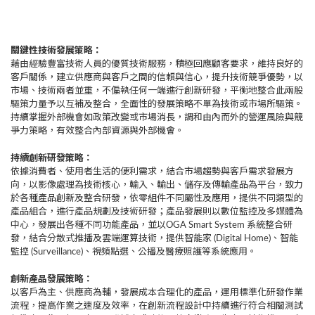
關鍵性技術發展策略：
藉由經驗豐富技術人員的優質技術服務，積極回應顧客要求，維持良好的
客戶關係，建立供應商與客戶之間的信賴與信心，提升技術競爭優勢，以
市場、技術兩者並重，不偏執任何一端進行創新研發，平衡地整合此兩股
驅策力量予以互補及整合，全面性的發展策略不單為技術或市場所驅策。
持續掌握外部機會如政策改變或市場消長，調和由內而外的營運風險與競
爭力策略，有效整合內部資源與外部機會。
持續創新研發策略：
依據消費者、使用者生活的便利需求，結合市場趨勢與客戶需求發展方
向，以影像處理為技術核心，輸入、輸出、儲存及傳輸產品為平台，致力
於各種產品創新及整合研發，依零組件不同屬性及應用，提供不同類型的
產品組合，進行產品規劃及技術研發；產品發展則以數位監控及多媒體為
中心，發展出各種不同功能產品，並以OGA Smart System 系統整合研
發，結合分散式推播及雲端運算技術，提供智能家 (Digital Home)、智能
監控 (Surveillance)、視頻點選、公播及醫療照護等系統應用。
創新產品發展策略：
以客戶為主、供應商為輔，發展成本合理化的產品，運用標準化研發作業
流程，提高作業之速度及效率，在創新流程設計中持續進行符合相關測試