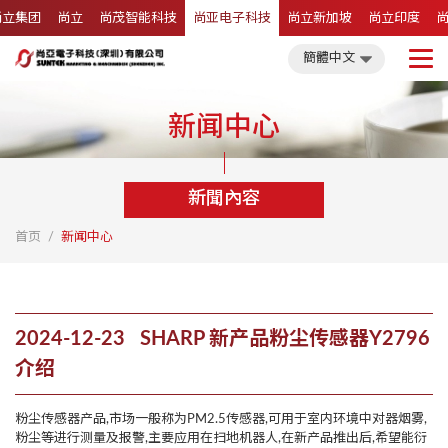
尚立集团
尚立
尚茂智能科技
尚亚电子科技
尚立新加坡
尚立印度
繁體中文
簡體中文
English
日文
簡體中文
新闻中心
新聞內容
首页
新闻中心
2024-12-23 SHARP 新产品粉尘传感器Y2796
介绍
粉尘传感器产品,市场一般称为PM2.5传感器,可用于室内环境中对器烟雾,
粉尘等进行测量及报警,主要应用在扫地机器人,在新产品推出后,希望能衍