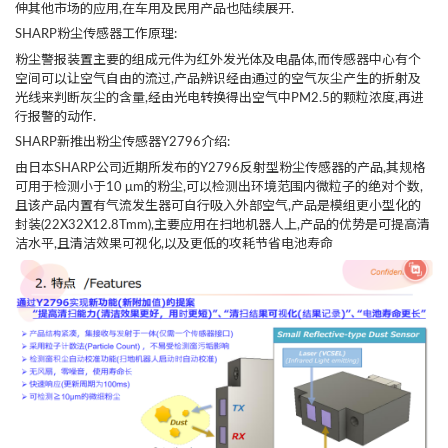
伸其他市场的应用,在车用及民用产品也陆续展开.
SHARP粉尘传感器工作原理:
粉尘警报装置主要的组成元件为红外发光体及电晶体,而传感器中心有个
空间可以让空气自由的流过,产品辨识经由通过的空气灰尘产生的折射及
光线来判断灰尘的含量,经由光电转换得出空气中PM2.5的颗粒浓度,再进
行报警的动作.
SHARP新推出粉尘传感器Y2796介绍:
由日本SHARP公司近期所发布的Y2796反射型粉尘传感器的产品,其规格
可用于检测小于10 μm的粉尘,可以检测出环境范围内微粒子的绝对个数,
且该产品内置有气流发生器可自行吸入外部空气,产品是模组更小型化的
封装(22X32X12.8Tmm),主要应用在扫地机器人上,产品的优势是可提高清
洁水平,且清洁效果可视化,以及更低的攻耗节省电池寿命