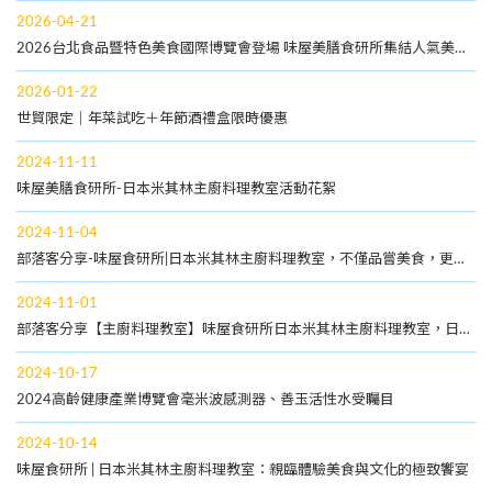
2026-04-21
2026台北食品暨特色美食國際博覽會登場 味屋美膳食研所集結人氣美食
多元餐食一次呈現
2026-01-22
世貿限定｜年菜試吃＋年節酒禮盒限時優惠
2024-11-11
味屋美膳食研所-日本米其林主廚料理教室活動花絮
2024-11-04
部落客分享-味屋食研所|日本米其林主廚料理教室，不僅品嘗美食，更享
日料深遠文化
2024-11-01
部落客分享【主廚料理教室】味屋食研所日本米其林主廚料理教室，日本
主廚現場不藏私烹飪，可了解日式料理的文化，還能與主廚互動交流-捷
運101世貿站
2024-10-17
2024高齡健康產業博覽會毫米波感測器、善玉活性水受矚目
2024-10-14
味屋食研所 | 日本米其林主廚料理教室：親臨體驗美食與文化的極致饗宴