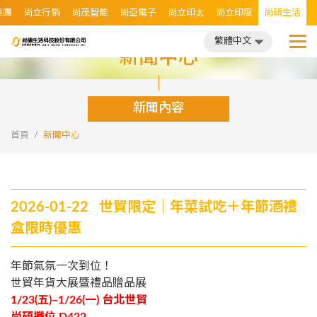
集團
尚立行銷
尚茂智能
尚亞電子
尚立印太
尚立印度
尚碩生活
繁體中文
日文
繁體中文
新聞中心
新聞內容
首頁
新聞中心
2026-01-22 世貿限定｜年菜試吃＋年節酒禮
盒限時優惠
年節氣氛一次到位！
世貿年貨大展暨禮品贈品展
1/23(
五
)
–
1/26(
一
)
台北世貿
尚碩攤位
D422