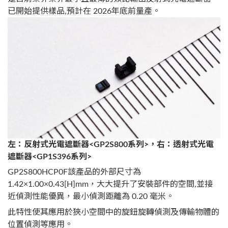
已開始提供樣品,預計在 2026年底前量產。
左：反射式光電遮斷器<GP2S800系列>，右：透射式光電
遮斷器<GP1S396系列
>
GP2S800HCP0F該產品的外部尺寸為
1.42×1.00×0.43[H]mm，大大提升了安裝部件的空間,並接
近偵測性能優異，最小偵測距離為 0.20 毫米。
此特性使其應用於狹小空間中的旋鈕旋轉偵測及傳輸物體的
位置偵測等應用。