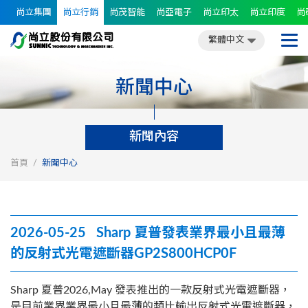
尚立集團
尚立行銷
尚茂智能
尚亞電子
尚立印太
尚立印度
尚
繁體中文
簡體中文
English
日文
繁體中文
新聞中心
新聞內容
首頁
新聞中心
2026-05-25 Sharp 夏普發表業界最小且最薄
的反射式光電遮斷器GP2S800HCP0F
Sharp 夏普2026,May 發表推出的一款反射式光電遮斷器，
是目前業界業界最小且最薄的類比輸出反射式光電遮斷器，