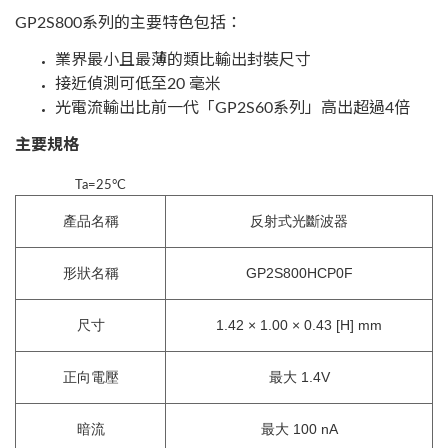
GP2S800系列的主要特色包括：
業界最小且最薄的類比輸出封裝尺寸
接近偵測可低至20 毫米
光電流輸出比前一代「GP2S60系列」高出超過4倍
主要規格
Ta=25°C
產品名稱
反射式光斷波器
形狀名稱
GP2S800HCP0F
尺寸
1.42 × 1.00 × 0.43 [H] mm
正向電壓
最大 1.4V
暗流
最大 100 nA